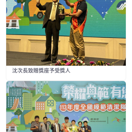
沈次長致贈獎座予受獎人