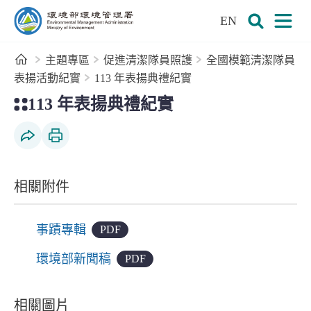
:::
跳到主要內容區塊
EN
環境部環境管理署全球資訊網
展開搜尋
展開
首頁
主題專區
促進清潔隊員照護
全國模範清潔隊員
表揚活動紀實
113 年表揚典禮紀實
:::
113 年表揚典禮紀實
社群分享
列印本頁
相關附件
事蹟專輯
PDF
環境部新聞稿
PDF
相關圖片