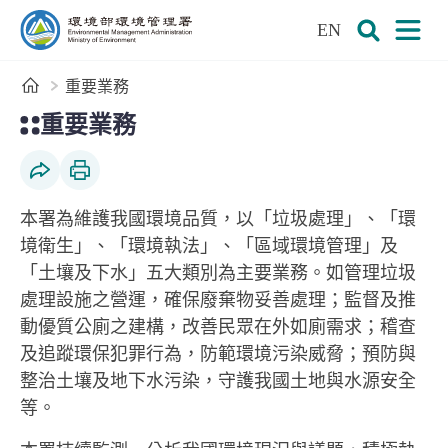
:::
跳到主要內容區塊
EN
環境部環境管理署全球資訊網
展開搜尋
展開
首頁
重要業務
:::
重要業務
社群分享
列印本頁
本署為維護我國環境品質，以「垃圾處理」、「環
境衛生」、「環境執法」、「區域環境管理」及
「土壤及下水」五大類別為主要業務。如管理垃圾
處理設施之營運，確保廢棄物妥善處理；監督及推
動優質公廁之建構，改善民眾在外如廁需求；稽查
及追蹤環保犯罪行為，防範環境污染威脅；預防與
整治土壤及地下水污染，守護我國土地與水源安全
等。