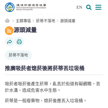
:::
跳到主要內容區塊
EN
環境部環境管理署全球資訊網
展開搜尋
展開
首頁
主題專區
菸蒂不落地
源頭減量
:::
響應世界環境日 環境部攜手青商會實踐菸蒂不落地行
2025 地球日 環境部攜手全民三大行動挺地球
環境部與國際青年商會共同推動「菸蒂不落地 環境更
地球日行動｜落實環保從「不落地的煙蒂」開始
2025 地球日【Team Planet 挺地球 GO 淨 】
Team Planet 挺地球 GO 淨 行動完淨！
源頭減量
社群分享
列印本頁
菸蒂不落地
推廣吸菸者熄菸後將菸蒂丟垃圾桶
吸菸者吸菸後產生菸蒂，亂丟於街道有礙觀瞻，丟
於水溝，造成危害水中生態。
菸蒂是一般廢棄物，熄菸後應丟入垃圾桶。