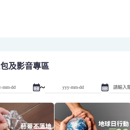
環保從「不落地的煙蒂」開始
eam Planet 挺地球 GO 淨 】活動｜一場全民為地球發聲
挺地球 GO 淨 行動完淨！
amPlanet 挺地球 Go 淨」活動誓師影片
日辦理「減菸蒂 淨環境全國大聯盟啟動」活動
你來 +N 】
」從改變文化做起
打咩】
運龍總到！】
伙守護環境】
人包及影音專區
~
點擊選擇日期起日
點擊選擇日
期
查詢迄日期
關鍵字