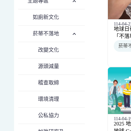
主題專區
如廁新文化
114-04-2
地球日
菸蒂不落地
「不落
菸蒂
改變文化
源頭減量
稽查取締
環境清理
公私協力
114-04-1
2025 