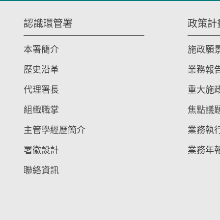
認識環管署
政策計
本署簡介
施政願
歷史沿革
業務報
代理署長
重大施
組織職掌
焦點議
主管學經歷簡介
業務執
署徽設計
業務年
聯絡資訊