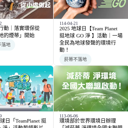
2
114-04-21
行動｜落實環保從
2025 地球日【Team Planet
地的煙蒂」開始
挺地球 GO 淨 】活動｜一場
全民為地球發聲的環境行
不落地
動！
菸蒂不落地
113-06-06
9
環境部於世界環境日辦理
地球日「TeamPlanet 挺