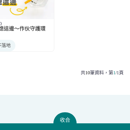
0
熄這邊～作伙守護環
不落地
共
10
筆資料，
第
1
/
1
頁
收合