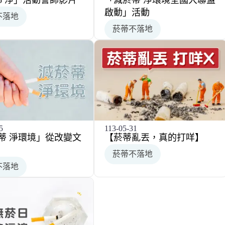
「減菸蒂 淨環境全國大聯盟
Go 淨」活動誓師影片
啟動」活動
不落地
菸蒂不落地
5
113-05-31
蒂 淨環境」從改變文
【菸蒂亂丟，真的打咩】
菸蒂不落地
不落地