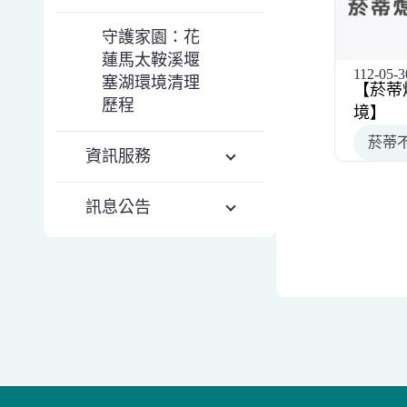
守護家園：花
蓮馬太鞍溪堰
112-05-3
塞湖環境清理
【菸蒂
歷程
境】
菸蒂
資訊服務
訊息公告
:::