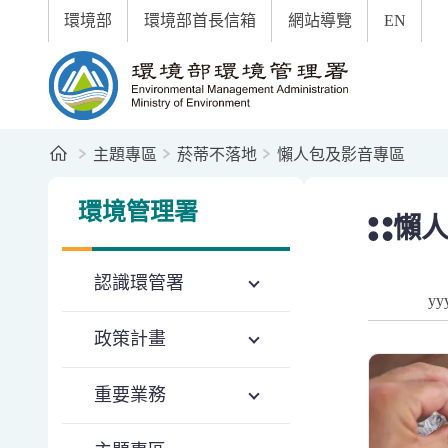
:::
跳到主要內容區塊
環境部
環境部首長信箱
網站導覽
EN
環境部環境管理署全球資訊網
首頁
主題專區
菸蒂不落地
懶人包及影音專區
:::
:::
地球日行動｜落實
2025 地球日【T
Team Planet 
2025 地球日「Te
環境部於世界環境
【減菸蒂 淨環境 等
「減菸蒂 淨環境
【菸蒂亂丟，真的
【年末大拚掃，好
【菸蒂熄這邊～作
環境管理署
懶
認識環管署
查詢起日
政策計畫
重要業務