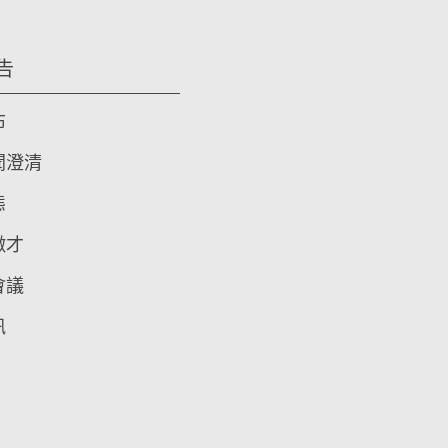
告
布
聞澄清
態
徵才
會議
訊