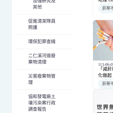
地球 
加強研究及
其他
菸蒂
促進清潔隊員
照護
環保犯罪查緝
二仁溪河道廢
棄物清理
113-06-0
「減菸
化做起
災害廢棄物管
理
菸蒂
協和發電廠土
壤污染案行政
調查報告