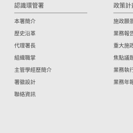
認識環管署
政策計
本署簡介
施政願
歷史沿革
業務報
代理署長
重大施
組織職掌
焦點議
主管學經歷簡介
業務執
署徽設計
業務年
聯絡資訊