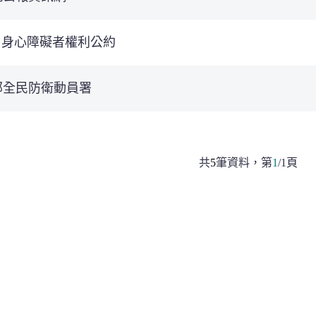
D 身心障礙者權利公約
部全民防衛動員署
共
5
筆資料，
第
1
/
1
頁