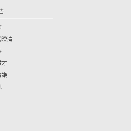
告
布
聞澄清
態
徵才
會議
訊