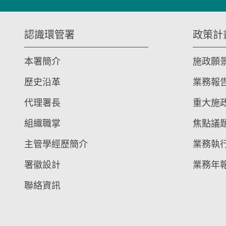
:::
認識環管署
政策計
本署簡介
施政願
歷史沿革
業務報
代理署長
重大施
組織職掌
焦點議
主管學經歷簡介
業務執
署徽設計
業務年
聯絡資訊