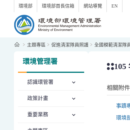
:::
跳到主要內容區塊
環境部
環境部首長信箱
網站導覽
EN
環境部環境管理署全球資訊網
首頁
主題專區
促進清潔隊員照護
全國模範清潔隊
:::
:::
環境管理署
10
認識環管署
相關附件
政策計畫
事蹟
重要業務
環境