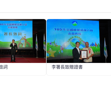
致詞
李署長致贈證書