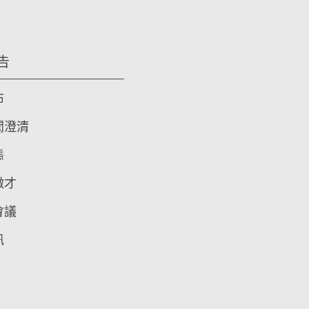
告
布
聞澄清
態
徵才
會議
訊