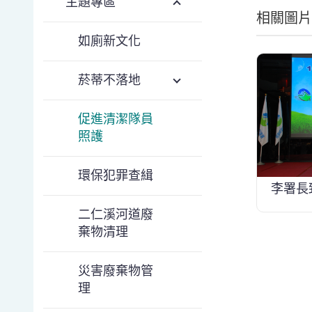
主題專區
相關圖片
如廁新文化
菸蒂不落地
促進清潔隊員
照護
環保犯罪查緝
李署長
二仁溪河道廢
棄物清理
災害廢棄物管
理