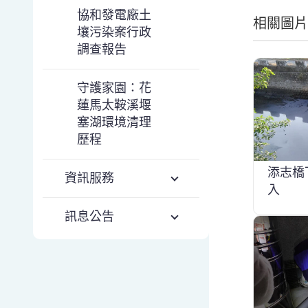
協和發電廠土
相關圖片
壤污染案行政
調查報告
守護家園：花
蓮馬太鞍溪堰
塞湖環境清理
歷程
添志橋
資訊服務
入
訊息公告