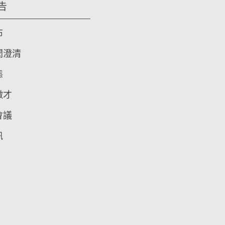
告
布
聞澄清
態
徵才
會議
訊