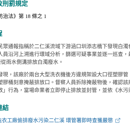
政刑罰規定
治法》第 18 條之 1
程
民眾通報指稱於二仁溪流域下游涵口圳添志橋下發現白濁
人員沿河上溯進行環域分析，篩選可疑事業並逐一巡查，
廠從雨水側溝排放白濁廢水。
發現，該廠於兩台大型洗衣機後方違規架設大口徑塑膠管
塑膠桶刻意掩蔽排放口。督察人員拆除掩蔽物後，確認該
放」行為，當場命業者立即停止排放並封管，並依《水污染防治
連結
洗衣工廠偷排廢水污染二仁溪 環管署即時查獲嚴懲