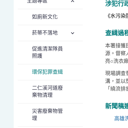
主題專區
涉犯行
《水污染防
如廁新文化
查緝過
菸蒂不落地
本署接獲
促進清潔隊員
源。督察
照護
亮○洗衣
環保犯罪查緝
現場調查
溝，並以
二仁溪河道廢
「繞流排
棄物清理
新聞稿
災害廢棄物管
理
高雄