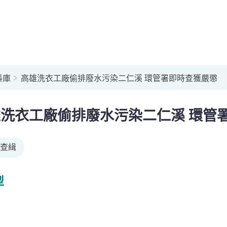
料庫
高雄洗衣工廠偷排廢水污染二仁溪 環管署即時查獲嚴懲
洗衣工廠偷排廢水污染二仁溪 環管
查緝
型