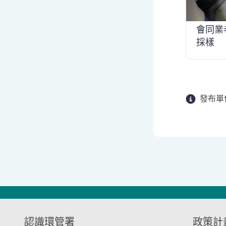
會同業
採樣
發布單
:::
認識環管署
政策計