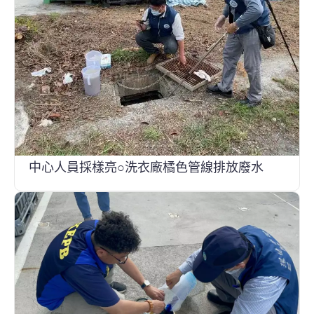
中心人員採樣亮○洗衣廠橘色管線排放廢水