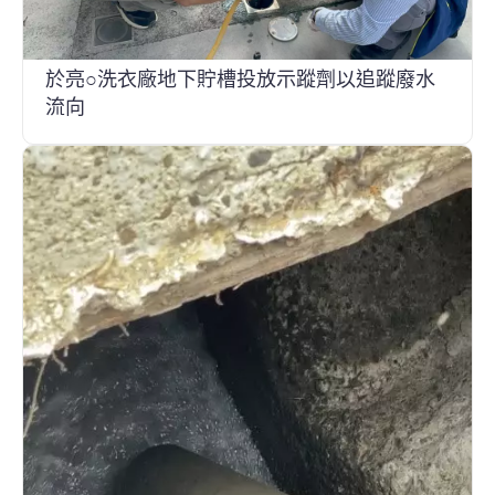
於亮○洗衣廠地下貯槽投放示蹤劑以追蹤廢水
流向