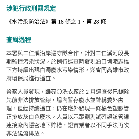
涉犯行政刑罰規定
《水污染防治法》第 18 條之 1、第 28 條
查緝過程
本署與二仁溪沿岸巡守隊合作，針對二仁溪河段長
期監控污染狀況，於例行巡查時發現涵口圳添志橋
下方持續出現白濁廢水污染情形，遂會同高雄市政
府環保局進行追查。
督察人員發現，雖亮〇洗衣廠於 2 月遭查後已鋸除
先前非法排放管線，場內暫存廢水並聲稱委外處
理，但經持續追查，仍在廠外發現一條橘色塑膠管
正排放灰白色廢水。人員以示蹤劑測試確認該管線
連接廠內隱密地下貯槽，證實業者以不同手法再次
非法繞流排放。