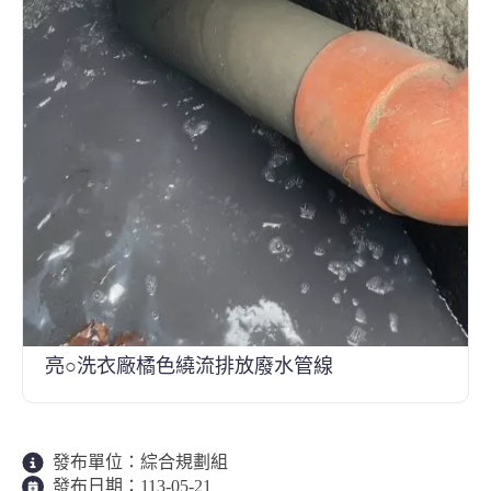
亮○洗衣廠橘色繞流排放廢水管線
發布單位：
綜合規劃組
發布日期：
113-05-21