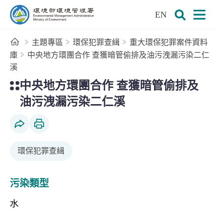
:::
跳到主要內容區塊
EN
環境部環境管理署全球資訊網
展開搜尋
展開
首頁
主題專區
環保犯罪查緝
重大環保犯罪案件資料
庫
中央地方環團合作 查獲暗管偷排及油污洩漏污染二仁
溪
:::
中央地方環團合作 查獲暗管偷排及
油污洩漏污染二仁溪
社群分享
列印本頁
環保犯罪查緝
污染類型
水