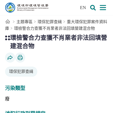
:::
跳到主要內容區塊
EN
環境部環境管理署全球資訊網
展開搜尋
展開
首頁
主題專區
環保犯罪查緝
重大環保犯罪案件資料
庫
環檢警合力查獲不肖業者非法回填營建混合物
:::
環檢警合力查獲不肖業者非法回填營
建混合物
社群分享
列印本頁
環保犯罪查緝
污染類型
廢