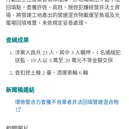
回填點，查獲許姓、高姓、施姓犯嫌經營非法土資
場，將營建工地產出的營建混合物載運至魚塭及光
電場回填堆置，未依規定妥善處理。
查緝成果
涉案人員共 23 人，其中 3 人羈押、1 名通緝犯
送監、19 人以 3 萬至 20 萬元不等金額交保
查扣挖土機 2 臺、清運車輛 6 輛
新聞稿連結
環檢警合力查獲不肖業者非法回填營建混合物
相關圖片