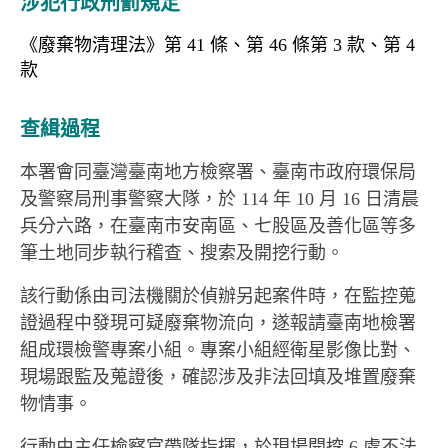
涉犯行政刑罰規定
《廢棄物清理法》第 41 條、第 46 條第 3 款、第 4
款
查緝過程
本署會同臺灣臺南地方檢察署、臺南市政府環保局
及警察局刑事警察大隊，於 114 年 10 月 16 日清晨
兵分六路，在臺南市安南區、七股區及善化區等多
筆土地同步執行稽查、搜索及開挖行動。
該行動係由司法機關於偵辦另起案件時，在監控蒐
證過程中發現可疑廢棄物流向，遂報請臺南地檢署
組成環檢警專案小組。專案小組經衛星影像比對、
現場跟監及蒐證後，確認涉及非法回填及堆置廢棄
物情事。
行動由主任檢察官帶隊指揮，於現場開挖 6 處不法