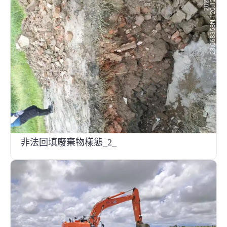
非法回填廢棄物樣態_2_