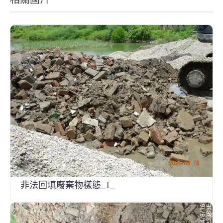
非法回填廢棄物樣態_1_