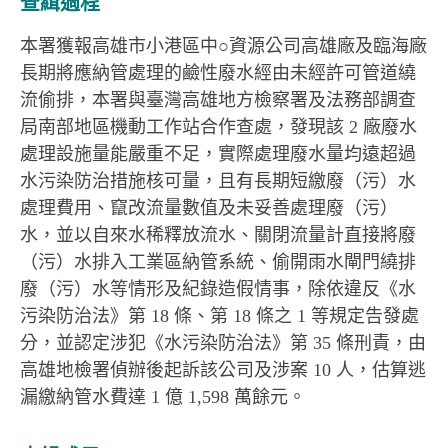
查緝過程
本署獲報高雄市小港區中○資源公司高雄廠及臨海廠
長期將應納管處理的鹼性廢水經由未經許可管道繞
流偷排，本署與臺灣高雄地方檢察署及法務部調查
局南部地區機動工作站合作查處，發現該 2 廠廢水
處理設施量能嚴重不足，實際處理廢水量均遠超過
水污染防治措施核可量，且有長期短繳廢（污）水
處理費用、竄改流量數值及未妥善處理廢（污）
水，並以自來水稀釋放流水、關閉流量計直接將廢
（污）水排入工業區納管系統、偷開雨水閘門繞排
廢（污）水等情形及紀錄造假情事，除依違反《水
污染防治法》第 18 條、第 18 條之 1 等規定告發處
分，並認定涉犯《水污染防治法》第 35 條刑責，由
高雄地檢署偵辦後起訴該公司及涉案 10 人，估算逃
漏繳納管水費達 1 億 1,598 萬餘元。