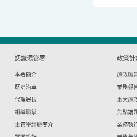
:::
認識環管署
政策計
本署簡介
施政願
歷史沿革
業務報
代理署長
重大施
組織職掌
焦點議
主管學經歷簡介
業務執