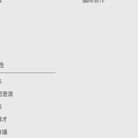
報
國際合作
告
布
聞澄清
態
徵才
會議