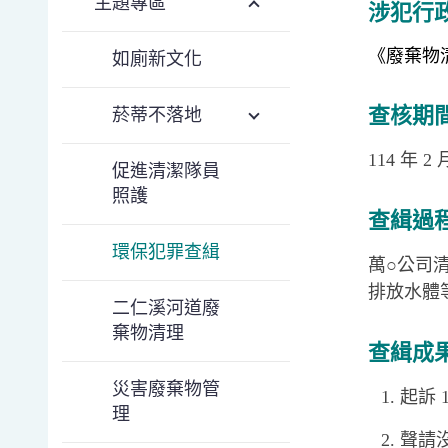
主題專區
涉犯行
《廢棄物清理
如廁新文化
查核期
菸蒂不落地
114 年 2 
促進清潔隊員
照護
查緝過
環保犯罪查緝
萬○公司
排放水體
二仁溪河道廢
棄物清理
查緝成
災害廢棄物管
起訴 
理
聲請沒收