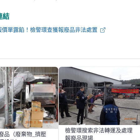
連結
報價單露餡！檢警環查獲報廢品非法處置
檢警環搜索非法轉運及處理
廢品（廢棄物_擠壓
報廢品現場