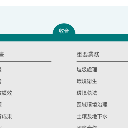
收合
畫
重要業務
景
垃圾處理
告
環境衛生
政績效
環境執法
題
區域環境治理
行成果
土壤及地下水