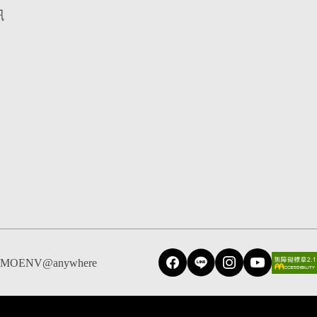
訊
MOENV@anywhere
Facebook
Line
Instagram
YouTube