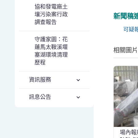
協和發電廠土
壤污染案行政
新聞稿
調查報告
可疑
守護家園：花
蓮馬太鞍溪堰
相關圖片
塞湖環境清理
歷程
資訊服務
訊息公告
場內報