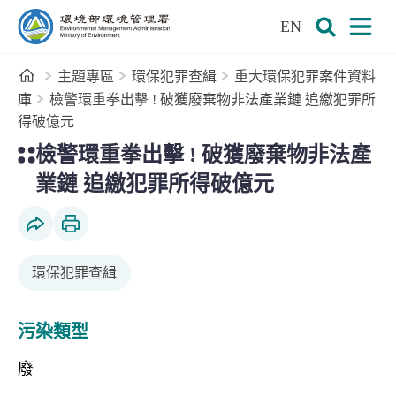
:::
跳到主要內容區塊
EN
環境部環境管理署全球資訊網
展開搜尋
展開
首頁
主題專區
環保犯罪查緝
重大環保犯罪案件資料
庫
檢警環重拳出擊 ! 破獲廢棄物非法產業鏈 追繳犯罪所
得破億元
:::
檢警環重拳出擊 ! 破獲廢棄物非法產
業鏈 追繳犯罪所得破億元
社群分享
列印本頁
環保犯罪查緝
污染類型
廢