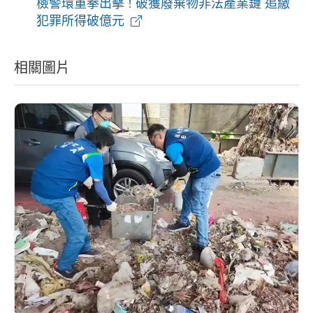
檢警環重拳出擊 ! 破獲廢棄物非法產業鏈 追繳
犯罪所得破億元
相關圖片