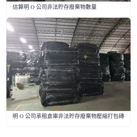
估算明 O 公司非法貯存廢棄物數量
明 O 公司承租倉庫非法貯存廢棄物壓縮打包磚