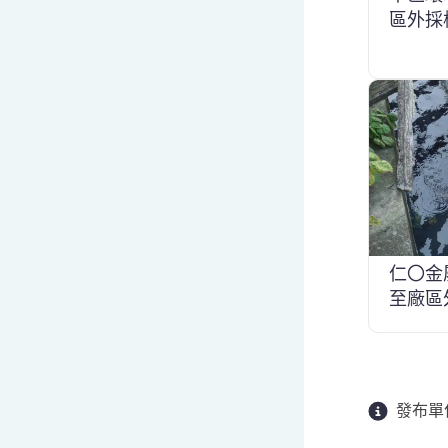
區外採
仁〇金
至廠區
發布單