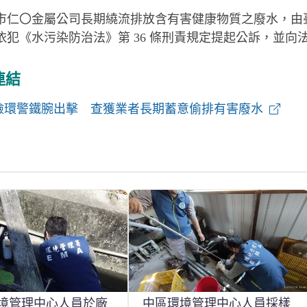
市仁〇金屬公司長期繞流排放含有害健康物質之廢水，由
犯《水污染防治法》第 36 條刑責規定提起公訴，並向法
連結
檢環警鐵腕出擊 查獲業者長期蓄意偷排有害廢水
境管理中心人員於廠
中區環境管理中心人員採樣