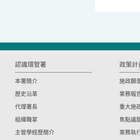
:::
認識環管署
政策計
本署簡介
施政願
歷史沿革
業務報
代理署長
重大施
組織職掌
焦點議
主管學經歷簡介
業務執