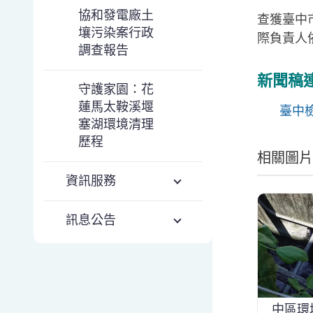
協和發電廠土
查獲臺中
壤污染案行政
際負責人依
調查報告
新聞稿
守護家園：花
蓮馬太鞍溪堰
臺中
塞湖環境清理
歷程
相關圖片
資訊服務
訊息公告
中區環