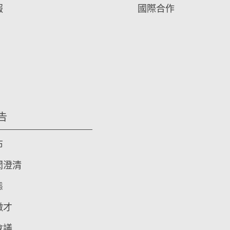
報
國際合作
告
布
聞澄清
態
徵才
會議