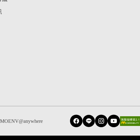
訊
MOENV@anywhere
Facebook
Line
Instagram
YouTube