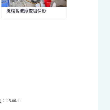
檢環警進廠查緝情形
期：
115-06-11