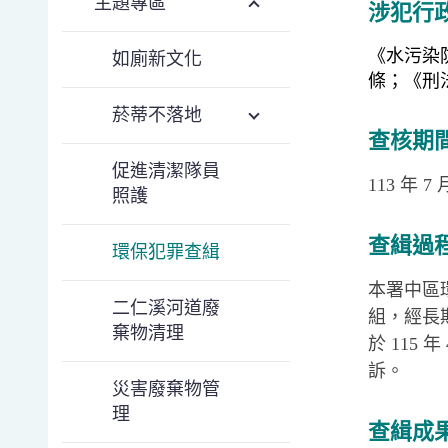
主題專區
涉犯行
《水污染防治
如廁新文化
條；《刑法》
菸蒂不落地
查核期
促進清潔隊員
113 年 7 
照護
查緝過
環保犯罪查緝
本署中區
二仁溪河道廢
組，經長
棄物清理
於 115
訴。
災害廢棄物管
理
查緝成