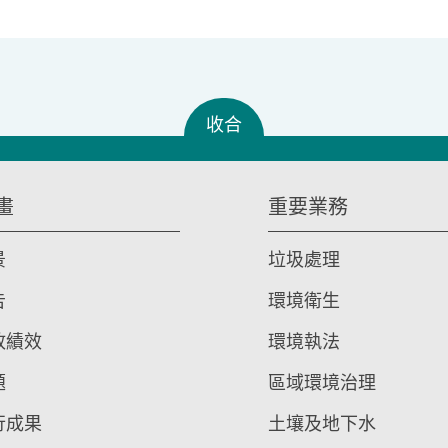
收合
畫
重要業務
景
垃圾處理
告
環境衛生
政績效
環境執法
題
區域環境治理
行成果
土壤及地下水