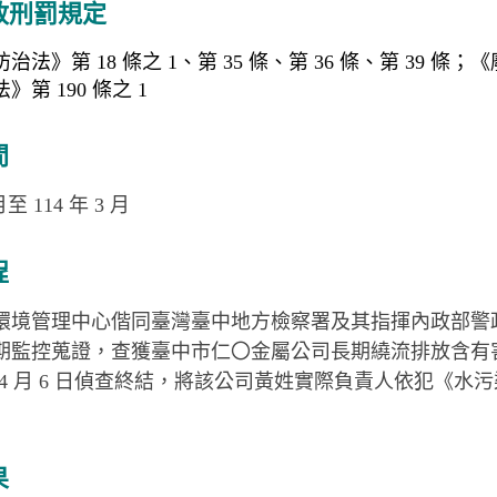
政刑罰規定
法》第 18 條之 1、第 35 條、第 36 條、第 39 條；《
第 190 條之 1
間
月至 114 年 3 月
程
環境管理中心偕同臺灣臺中地方檢察署及其指揮內政部警
期監控蒐證，查獲臺中市仁〇金屬公司長期繞流排放含有
 年 4 月 6 日偵查終結，將該公司黃姓實際負責人依犯《水
果