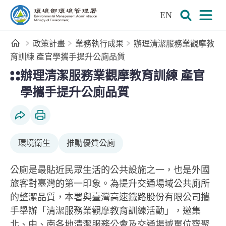
:::
跳到主要內容區塊
EN
環境部環境管理署全球資訊網
展開搜尋
展開
首頁
政策計畫
業務執行成果
辦理清潔服務業觀摩教
育訓練 產官學攜手提升公廁品質
:::
辦理清潔服務業觀摩教育訓練 產官
學攜手提升公廁品質
社群分享
列印本頁
環境衛生
推動優質公廁
公廁是最貼近民眾生活的公共設施之一，也是外國
旅客對臺灣的第一印象。為提升交通場域公共廁所
的整潔品質，本署與臺灣高速鐵路股份有限公司攜
手舉辦「清潔服務業觀摩教育訓練活動」，邀集
北、中、南各地清潔服務公會及交通場域單位齊聚