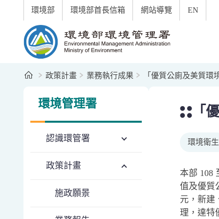
:::
跳到主要內容區塊
環境部
環境部首長信箱
網站導覽
EN
環境部環境管理署全球資訊網
首頁
政策計畫
業務執行成果
「優質公廁及美質環
:::
:::
環境管理署
「
認識環管署
環境衛生
政策計畫
本部 10
值及優質公
施政願景
元，新建、
理，達特