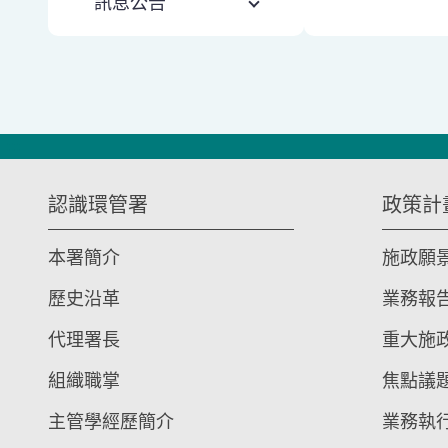
訊息公告
:::
認識環管署
政策計
本署簡介
施政願
歷史沿革
業務報
代理署長
重大施
組織職掌
焦點議
主管學經歷簡介
業務執