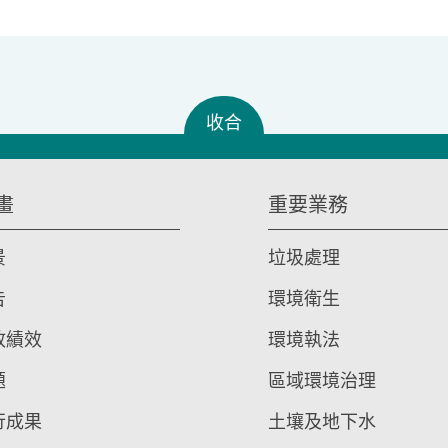
收合
畫
重要業務
景
垃圾處理
告
環境衛生
政績效
環境執法
題
區域環境治理
行成果
土壤及地下水