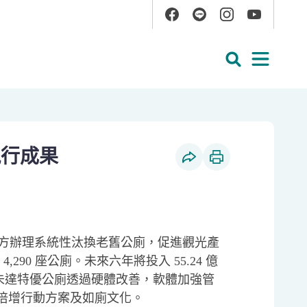
Facebook
Line
Instagram
YouTube
展開搜尋
展開
執行成果
社群分享
列印本頁
助地方辦理系統性汰換老舊公廁，促進觀光產
290 座公廁。未來六年將投入 55.24 億
管理，將未達特優公廁透過硬體改善，軟體加強管
倍增行動方案及如廁文化。