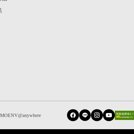
訊
MOENV@anywhere
Facebook
Line
Instagram
YouTube