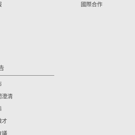
報
國際合作
告
布
聞澄清
態
徵才
會議