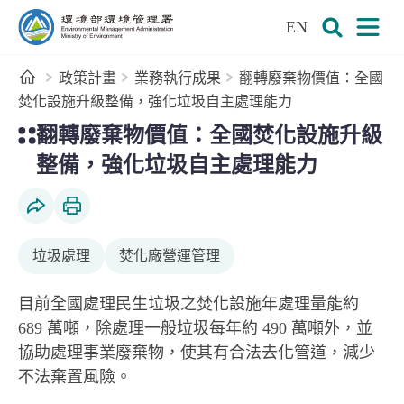
:::
跳到主要內容區塊
EN
環境部環境管理署全球資訊網
展開搜尋
展開
首頁
政策計畫
業務執行成果
翻轉廢棄物價值：全國
焚化設施升級整備，強化垃圾自主處理能力
:::
翻轉廢棄物價值：全國焚化設施升級
整備，強化垃圾自主處理能力
社群分享
列印本頁
垃圾處理
焚化廠營運管理
目前全國處理民生垃圾之焚化設施年處理量能約
689 萬噸，除處理一般垃圾每年約 490 萬噸外，並
協助處理事業廢棄物，使其有合法去化管道，減少
不法棄置風險。