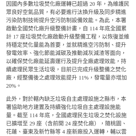
因國內多數垃圾焚化廠運轉已超過 20 年，為維護民
眾良好空氣品質，有必要進行汰換升級及同步精進
污染防制技術提升空污防制設備效能。為此，本署
啟動全國焚化廠升級整備計畫，自 114 年底全國累
計 17 座垃圾焚化廠啟動升級整備工程，以恢復並維
持穩定焚化量能為首要，並就精進空污防制、提升
發電效率、強化節能減碳及推動減灰減渣等面向，
以確保焚化廠能延壽運行及提升全廠處理效能，持
續處理民眾生活垃圾，目前已完成升級整備之焚化
廠，經整備後之處理效能提升 11%，發電量亦增加
20%。
此外，對於轄內缺乏垃圾自主處理設施之縣市，本
署協助地方建置及持續強化垃圾自主處理設施能
量。截至 114 年底，全國處理民生垃圾之焚化設施
已擴增至 29 座（含前開 24 座焚化廠），隨桃園、
花蓮、臺東及新竹縣等 4 座新廠投入運轉，輔以雲