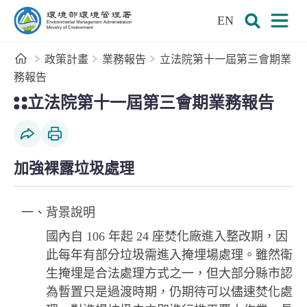
:::
跳到主要內容區塊
EN
環境部環境管理署全球資訊網
展開搜尋
展開
首頁
政策計畫
業務報告
立法院第十一屆第三會期業
務報告
:::
立法院第十一屆第三會期業務報告
社群分享
列印本頁
加強裸露垃圾處理
一、背景說明
國內自 106 年起 24 座焚化廠進入整改期，因
此每年有部分垃圾需進入掩埋場處理。雖然衛
生掩埋是合法處理方式之一，但大部分縣市認
為暫置只是過渡時期，仍期待可以儘速焚化處