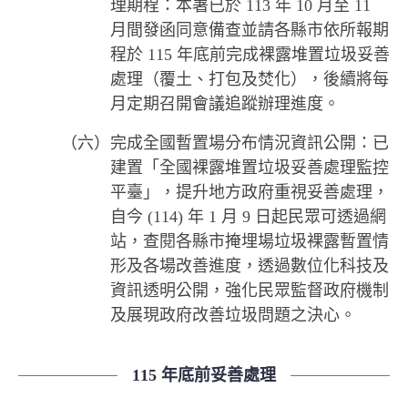
理期程：本署已於 113 年 10 月至 11
月間發函同意備查並請各縣市依所報期
程於 115 年底前完成裸露堆置垃圾妥善
處理（覆土、打包及焚化），後續將每
月定期召開會議追蹤辦理進度。
（六）完成全國暫置場分布情況資訊公開：已
建置「全國裸露堆置垃圾妥善處理監控
平臺」，提升地方政府重視妥善處理，
自今 (114) 年 1 月 9 日起民眾可透過網
站，查閱各縣市掩埋場垃圾裸露暫置情
形及各場改善進度，透過數位化科技及
資訊透明公開，強化民眾監督政府機制
及展現政府改善垃圾問題之決心。
115 年底前妥善處理