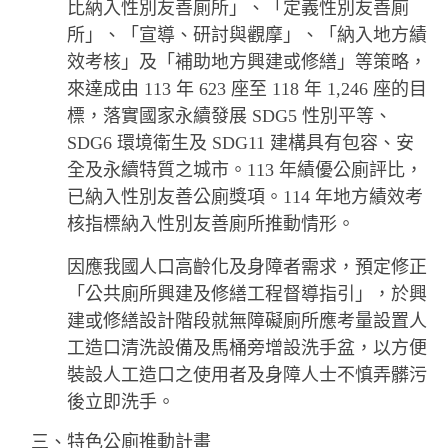
比納入性別友善廁所」、「定義性別友善廁
所」、「宣導、研討與觀摩」、「納入地方績
效考核」及「補助地方興建或修繕」等策略，
來達成由 113 年 623 座至 118 年 1,246 座的目
標，落實國家永續發展 SDG5 性別平等、
SDG6 環境衛生及 SDG11 建構具有包容、安
全及永續特質之城市。113 年績優公廁評比，
已納入性別友善公廁獎項。114 年地方績效考
核指標納入性別友善廁所推動情形。
因應我國人口高齡化及身障者需求，預定修正
「公共廁所興建及修繕工程督導指引」，於興
建或修繕設計階段就無障礙廁所應考量設置人
工造口清洗設備及馬桶旁增設洗手盆，以方便
裝設人工造口之使用者及身障人士不慎弄髒污
後立即洗手。
三、特色公廁推動計畫