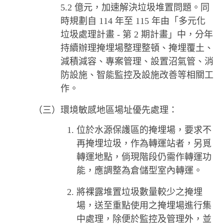
5.2 億元，加速解決垃圾堆置問題。同
時規劃自 114 年至 115 年由「多元化
垃圾處理計畫 - 第 2 期計畫」中，分年
持續辦理掩埋場整理整頓、掩埋覆土、
減積減容、專案管理、設置沼氣管、消
防設施、智能監控及設施改善等相關工
作。
（三）環境敏感地區場址優先處理：
1. 位於水源保護區的掩埋場，要求不
再掩埋垃圾，作為轉運站者，另覓
轉運地點，倘現階段仍需作轉運功
能，應調整為倉儲型室內轉運。
2. 將裸露堆置垃圾數量較少之掩埋
場，送至重點使用之掩埋場進行集
中處理，除便於監控及管理外，並