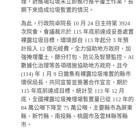
理，對進場垃圾未立即進行推平覆土作業，長
期下來造成垃圾暫置的情況。
為此，行政院卓院長 10 月 24 日主持第 3924
次院會，會議裁示於 115 年底前達成妥善處置
裸露垃圾目標，環境部自 113 年起分 3 年預
計投入 12 億元經費，全力協助地方政府，加
強掩埋覆土、篩分打包、防災及智慧監控、AI
數據化治理等各項措施協助地方政府，且今
(114) 年 1 月 9 日邀集有裸露垃圾堆置的縣市
環保局長，共同宣誓並簽署合作宣言，期於
115 年底前達成目標，統計至 113 年 12 月
底，全國裸露垃圾掩埋場暫置量已從 112 年的
84 萬公噸下降至 75 萬公噸，主要縣市為屏東
縣、新竹縣、南投縣、桃園市及雲林縣等縣
市。