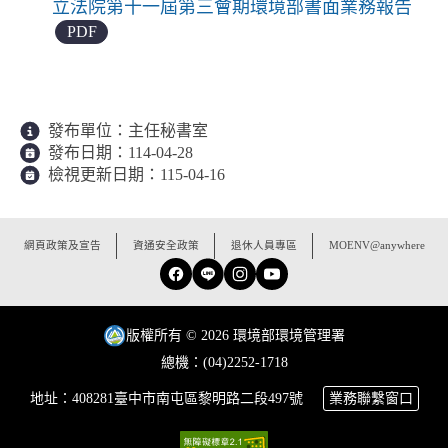
立法院第十一屆第三會期環境部書面業務報告
PDF
發布單位：
主任秘書室
發布日期：
114-04-28
檢視更新日期：
115-04-16
:::
網頁政策及宣告
資通安全政策
退休人員專區
MOENV@anywhere
Facebook
Line
Instagram
YouTube
版權所有 © 2026 環境部環境管理署
總機：(04)2252-1718
地址：408281臺中市南屯區黎明路二段497號
業務聯繫窗口