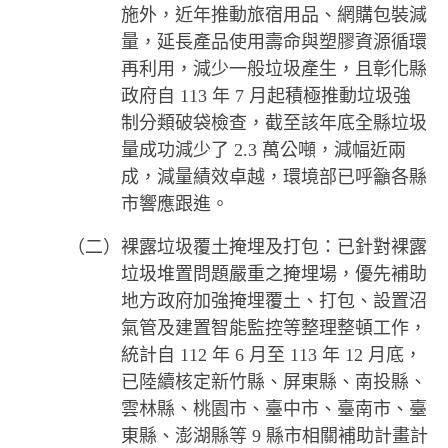
施外，近年推動旅宿用品、網購包裝減
量，延長產品使用壽命與塑膠資源循環
再利用，減少一般垃圾產生，且彰化縣
政府自 113 年 7 月起積極推動垃圾強
制分類破袋檢查，截至該年底全縣垃圾
量成功減少了 2.3 萬公噸，減幅近兩
成，減量績效卓越，環境部已呼籲各縣
市響應跟進。
（二）裸露垃圾覆土掩埋及打包：已針對裸露
垃圾堆置問題嚴重之掩埋場，優先補助
地方政府加強掩埋覆土、打包、設置沼
氣管及建置智能監控等整理整頓工作，
統計自 112 年 6 月至 113 年 12 月底，
已陸續核定新竹縣、屏東縣、南投縣、
雲林縣、桃園市、臺中市、臺南市、臺
東縣、澎湖縣等 9 縣市相關補助計畫計