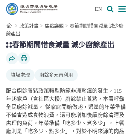
:::
跳到主要內容區塊
EN
環境部環境管理署全球資訊網
展開搜尋
展開
首頁
政策計畫
焦點議題
春節期間惜食減量 減少廚
餘產出
:::
春節期間惜食減量 減少廚餘產出
社群分享
列印本頁
垃圾處理
廚餘多元再利用
配合廚餘養豬政策轉型防範非洲豬瘟的發生，115
年起家戶（含社區大樓）廚餘禁止養豬，本署呼籲
全民廚餘減量， 從家庭開始做起，過量的年菜準備
不僅會造成食物浪費，還可能增加後續廚餘清運及
處理的負荷。年菜準備「吃多少、煮多少」，上餐
廳則是「吃多少、點多少」，對於不明來源的肉品