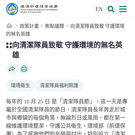
:::
跳到主要內容區塊
EN
環境部環境管理署全球資訊網
展開搜尋
展開
首頁
政策計畫
焦點議題
向清潔隊員致敬 守護環境
的無名英雄
:::
向清潔隊員致敬 守護環境的無名英
雄
社群分享
列印本頁
環境衛生
清潔隊員福利照護
每年的 10 月 25 日 是「清潔隊員節」，這一天是專
屬於全國清潔隊員的節日，清潔隊員長年奔走於城
市與鄉鎮的每個角落，無論烈日或風雨，都在第一
線維護環境整潔、守護公共衛生。環境部（前環保
署）為了感謝他們的辛勞與付出，特別設立「清潔