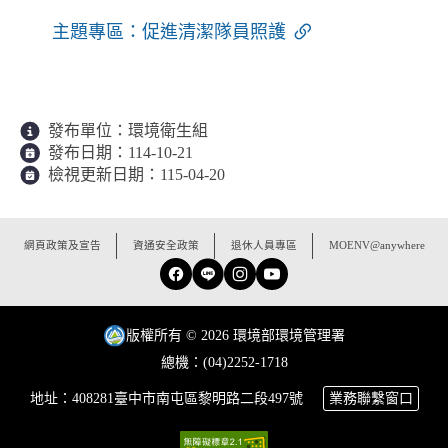
主題專區：促進清潔隊員照護
發布單位：
環境衛生組
發布日期：
114-10-21
檢視更新日期：
115-04-20
:::
網頁政策及宣告
資通安全政策
退休人員專區
MOENV@anywhere
Facebook
Line
Instagram
YouTube
版權所有 © 2026 環境部環境管理署
總機：(04)2252-1718
地址：408281臺中市南屯區黎明路二段497號
業務聯繫窗口