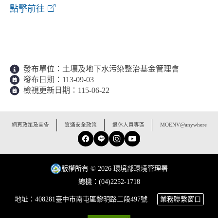
貯存系統申報中心
點擊前往
發布單位：
土壤及地下水污染整治基金管理會
發布日期：
113-09-03
檢視更新日期：
115-06-22
:::
網頁政策及宣告
資通安全政策
退休人員專區
MOENV@anywhere
Facebook
Line
Instagram
YouTube
版權所有 © 2026 環境部環境管理署
總機：(04)2252-1718
地址：408281臺中市南屯區黎明路二段497號
業務聯繫窗口