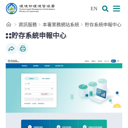
:::
跳到主要內容區塊
EN
環境部環境管理署全球資訊網
展開搜尋
展開
首頁
資訊服務
本署業務網站系統
貯存系統申報中心
:::
貯存系統申報中心
社群分享
列印本頁