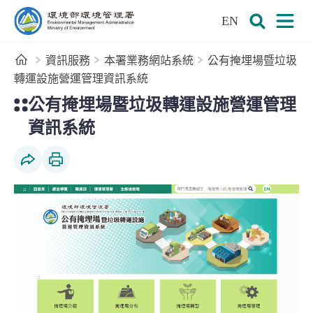
:::
跳到主要內容區塊
EN
環境部環境管理署全球資訊網
展開搜尋
展開
首頁
資訊服務
本署業務網站系統
公有掩埋場暨垃圾
轉運設施營運管理資訊系統
:::
公有掩埋場暨垃圾轉運設施營運管理
資訊系統
社群分享
列印本頁