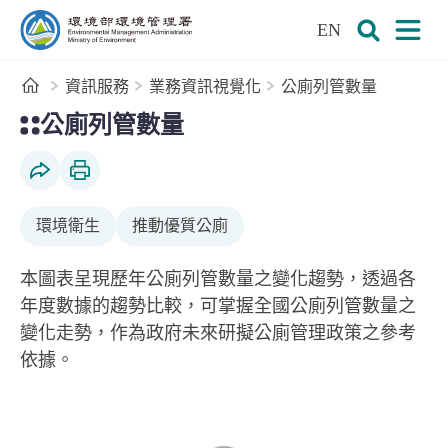
:::
跳到主要內容區塊
EN
環境部環境管理署全球資訊網
展開搜尋
展開
首頁
資訊服務
業務資訊視覺化
公廁列管數量
:::
公廁列管數量
社群分享
列印本頁
環境衛生
推動優質公廁
本圖表呈現歷年公廁列管數量之變化趨勢，透過各
年度數據的趨勢比較，可掌握全國公廁列管數量之
變化走勢，作為政府未來研擬公廁管理政策之參考
依據。