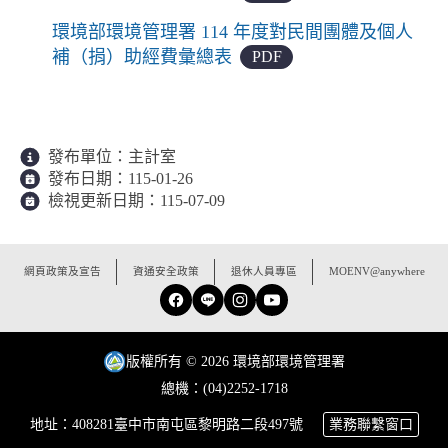
環境部環境管理署 114 年度對民間團體及個人
補（捐）助經費彙總表
PDF
發布單位：
主計室
發布日期：
115-01-26
檢視更新日期：
115-07-09
:::
網頁政策及宣告
資通安全政策
退休人員專區
MOENV@anywhere
Facebook
Line
Instagram
YouTube
版權所有 © 2026 環境部環境管理署
總機：(04)2252-1718
地址：408281臺中市南屯區黎明路二段497號
業務聯繫窗口