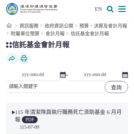
:::
跳到主要內容區塊
EN
環境部環境管理署全球資訊網
展開搜尋
展開
首頁
資訊服務
政府資訊公開
預算、決算及會計月報
附屬單位預算
會計月報
信託基金會計月報
:::
信託基金會計月報
社群分享
列印本頁
點擊選擇日期起日
點擊
~
查詢起日期
查詢迄日期
關鍵字
115 年清潔隊員執行職務死亡濟助基金 6 月月
報
PDF
115-07-09