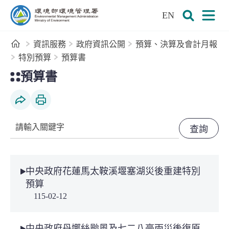
:::
跳到主要內容區塊
EN
環境部環境管理署全球資訊網
展開搜尋
展開
首頁
資訊服務
政府資訊公開
預算、決算及會計月報
特別預算
預算書
:::
預算書
社群分享
列印本頁
關鍵字
中央政府花蓮馬太鞍溪堰塞湖災後重建特別
預算
115-02-12
中央政府丹娜絲颱風及七二八豪雨災後復原