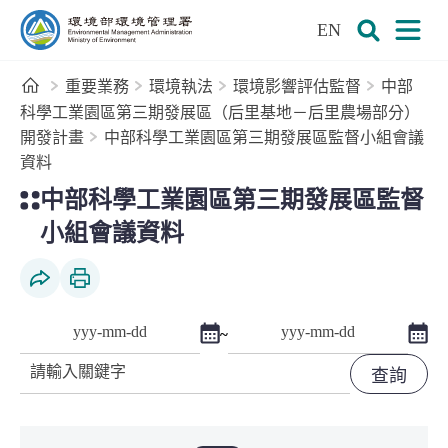
:::
跳到主要內容區塊
EN
環境部環境管理署全球資訊網
展開搜尋
展開
首頁
重要業務
環境執法
環境影響評估監督
中部
科學工業園區第三期發展區（后里基地－后里農場部分）
開發計畫
中部科學工業園區第三期發展區監督小組會議
資料
:::
中部科學工業園區第三期發展區監督
小組會議資料
社群分享
列印本頁
點擊選擇日期起日
點擊
~
查詢起日期
查詢迄日期
關鍵字