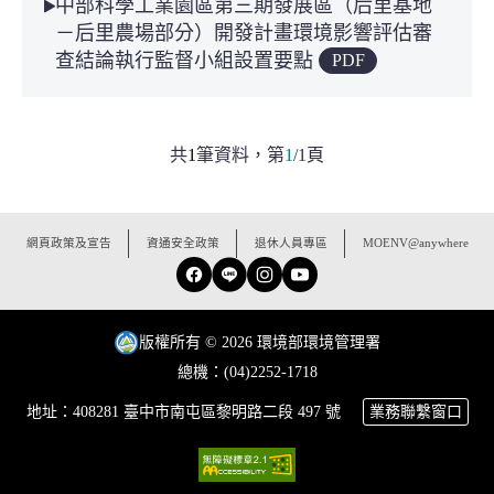
中部科學工業園區第三期發展區（后里基地
－后里農場部分）開發計畫環境影響評估審
查結論執行監督小組設置要點
PDF
共
1
筆資料，
第
1
/
1
頁
:::
網頁政策及宣告
資通安全政策
退休人員專區
MOENV@anywhere
Facebook
Line
Instagram
YouTube
版權所有 © 2026 環境部環境管理署
總機：(04)2252-1718
地址：408281 臺中市南屯區黎明路二段 497 號
業務聯繫窗口