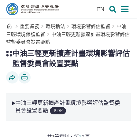
:::
跳到主要內容區塊
EN
環境部環境管理署全球資訊網
展開搜尋
展開
首頁
重要業務
環境執法
環境影響評估監督
中油
三輕環境保護監督
中油三輕更新擴產計畫環境影響評估
監督委員會設置要點
:::
中油三輕更新擴產計畫環境影響評估
監督委員會設置要點
社群分享
列印本頁
中油三輕更新擴產計畫環境影響評估監督委
員會設置要點
PDF
共
1
筆資料，
第
1
/
1
頁