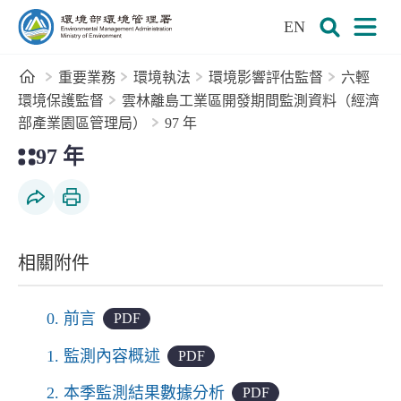
:::
跳到主要內容區塊
EN
環境部環境管理署全球資訊網
展開搜尋
展開
首頁
重要業務
環境執法
環境影響評估監督
六輕
環境保護監督
雲林離島工業區開發期間監測資料（經濟
部產業園區管理局）
97 年
:::
97 年
社群分享
列印本頁
相關附件
0. 前言
PDF
1. 監測內容概述
PDF
2. 本季監測結果數據分析
PDF