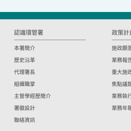
:::
認識環管署
政策計
本署簡介
施政願
歷史沿革
業務報
代理署長
重大施
組織職掌
焦點議
主管學經歷簡介
業務執
署徽設計
業務年
聯絡資訊