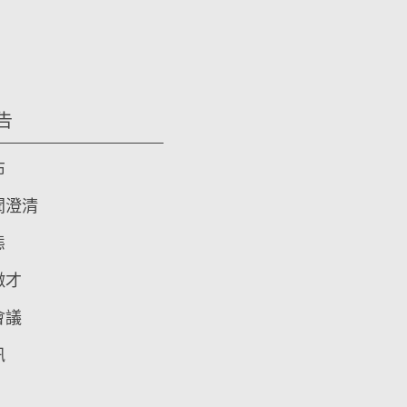
告
布
聞澄清
態
徵才
會議
訊