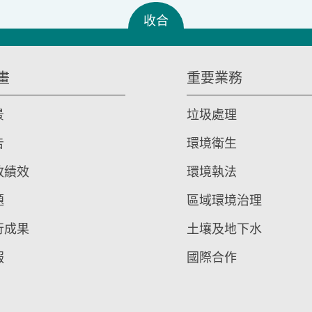
收合
畫
重要業務
景
垃圾處理
告
環境衛生
政績效
環境執法
題
區域環境治理
行成果
土壤及地下水
報
國際合作