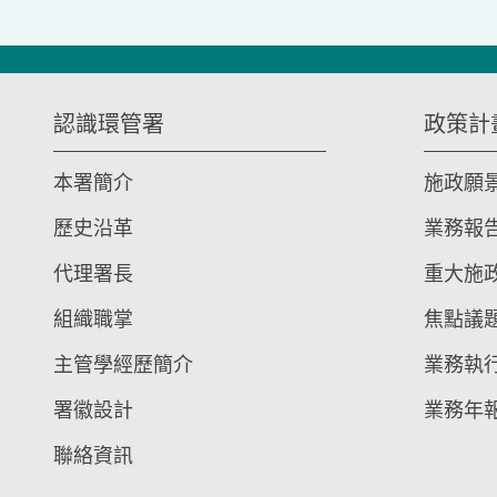
:::
認識環管署
政策計
本署簡介
施政願
歷史沿革
業務報
代理署長
重大施
組織職掌
焦點議
主管學經歷簡介
業務執
署徽設計
業務年
聯絡資訊