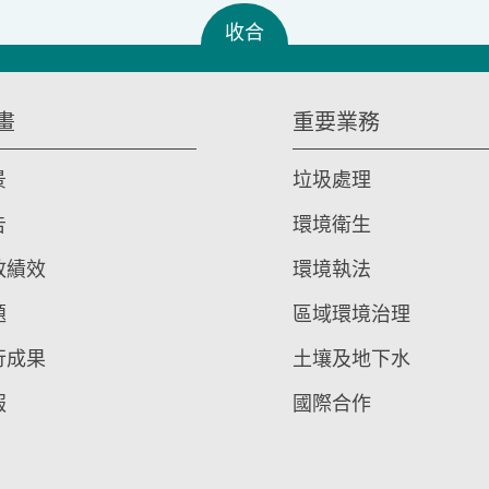
收合
畫
重要業務
景
垃圾處理
告
環境衛生
政績效
環境執法
題
區域環境治理
行成果
土壤及地下水
報
國際合作