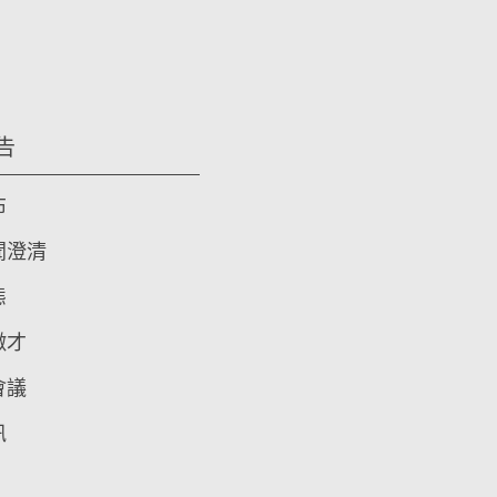
告
布
聞澄清
態
徵才
會議
訊