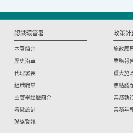
:::
認識環管署
政策計
本署簡介
施政願
歷史沿革
業務報
代理署長
重大施
組織職掌
焦點議
主管學經歷簡介
業務執
署徽設計
業務年
聯絡資訊