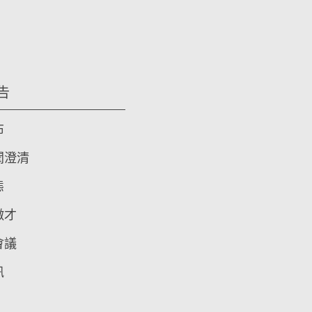
告
布
聞澄清
態
徵才
會議
訊