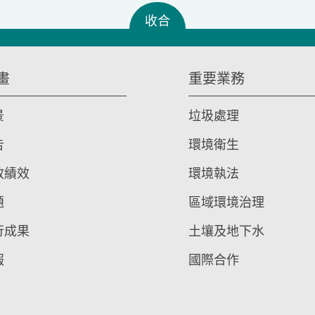
收合
畫
重要業務
景
垃圾處理
告
環境衛生
政績效
環境執法
題
區域環境治理
行成果
土壤及地下水
報
國際合作