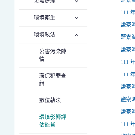
垃圾處理
111 
環境衛生
鹽寮海
環境執法
鹽寮海
鹽寮海
公害污染陳
情
111 
111 
環保犯罪查
緝
鹽寮海
鹽寮海
數位執法
鹽寮海
環境影響評
111 
估監督