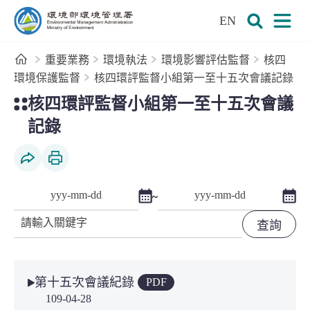
:::
跳到主要內容區塊
EN
環境部環境管理署全球資訊網
展開搜尋
展開
首頁
重要業務
環境執法
環境影響評估監督
核四
環境保護監督
核四環評監督小組第一至十五次會議記錄
:::
核四環評監督小組第一至十五次會議
記錄
社群分享
列印本頁
點擊選擇日期起日
點擊
~
查詢起日期
查詢迄日期
關鍵字
第十五次會議紀錄
PDF
109-04-28