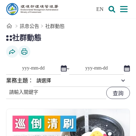
:::
跳到主要內容區塊
EN
環境部環境管理署全球資訊網
展開搜尋
展開
首頁
訊息公告
社群動態
:::
捕蚊燈還不夠！每天花 5 分鐘做好這 4 步，蚊子直接
全國第一名的休息室，是對第一線清潔隊員的尊重
一把鏟子，一段全民守護家園的記憶
召集公廁特派員！你的回饋，讓公廁更進步
「地底有秘密：土壤及地下水特展與技術論壇」搶先
你每天呼吸的空氣、喝的水，都有人在默默把關
只有三天！免費親子特展開展倒數
7/24 地底有秘密開展｜破解修復密碼拿限定好禮
地底有秘密現場報名開放｜免費參觀、當天場次可登
防颱整備總動員｜災害廢棄物清理也要提前準備
7/24 地底有秘密開展｜三天活動免費參觀
垃圾變能資源｜致敬 24 小時守護環境的環保神隊友
土水特展免費入場｜3 大必去理由懶人包
登革熱防治—YBSG！
技師專業把關｜守護環境第一道防線
社群動態
社群分享
列印本頁
點擊選擇日期起日
點擊
~
查詢起日期
查詢迄日期
業務主題：
關鍵字