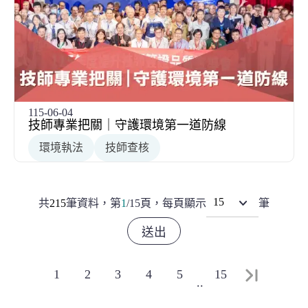
115-06-04
技師專業把關｜守護環境第一道防線
環境執法
技師查核
共
215
筆資料，
第
1
/
15
頁，
每頁顯示
筆
最末頁
1
2
3
4
5
15
..