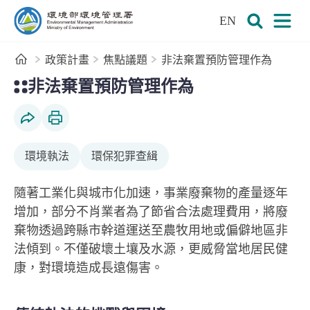
:::
跳到主要內容區塊
EN
環境部環境管理署全球資訊網
展開搜尋
展開
首頁
政策計畫
焦點議題
非法棄置預防管理作為
:::
非法棄置預防管理作為
社群分享
列印本頁
環境執法
環保犯罪查緝
隨著工業化與城市化加速，事業廢棄物的產量逐年
增加，部分不肖業者為了節省合法處理費用，將廢
棄物透過跨縣市幹道運送至農牧用地或偏僻地區非
法傾到。不僅破壞土壤及水源，更威脅當地居民健
康，對環境造成長遠傷害。