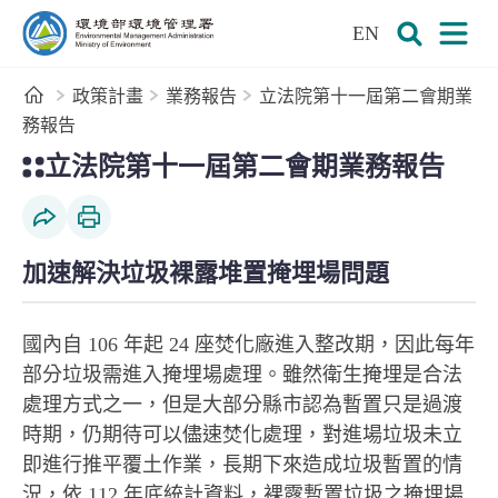
:::
跳到主要內容區塊
EN
環境部環境管理署全球資訊網
展開搜尋
展開
首頁
政策計畫
業務報告
立法院第十一屆第二會期業
務報告
:::
立法院第十一屆第二會期業務報告
社群分享
列印本頁
加速解決垃圾裸露堆置掩埋場問題
國內自 106 年起 24 座焚化廠進入整改期，因此每年
部分垃圾需進入掩埋場處理。雖然衛生掩埋是合法
處理方式之一，但是大部分縣市認為暫置只是過渡
時期，仍期待可以儘速焚化處理，對進場垃圾未立
即進行推平覆土作業，長期下來造成垃圾暫置的情
況，依 112 年底統計資料，裸露暫置垃圾之掩埋場