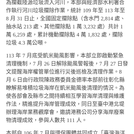
為攔截陸源垃圾流入河川，本部與經濟部水利署合
作執行河川垃圾攔除作業，統計 109 年至 113 年至
8 月 31 日止，全國固定攔除點（含水門 2,814 處、
抽水站 213 處、其他攔除點 1 萬 3,232 處）共計 1
萬 6,259 處，累計機動攔除點 4 萬 1,832 處，攔除
垃圾 4.3 萬公噸。
113 年 7 月底受凱米颱風影響，本部立即啟動緊急
清理機制，7 月 26 日解除颱風警報後，7 月 27 日發
文提醒海岸權管單位進行災後巡檢及清理作業。8
月 6 日由行政院陳政務委員金德率本部前往彰化縣
瞭解易堆積垃圾海岸在凱米颱風後清理的情況。為
使各部會及縣市之間持續相互學習海岸清理與維護
作法，精進提升海岸管理成效，同日至臺中港北堤
辦理海岸業務觀摩會，邀請港務公司分享海岸廢棄
物清理成效，參與人數共 111 人。
本部自 106 年 7 月與環保團體共同成立「臺灣海洋