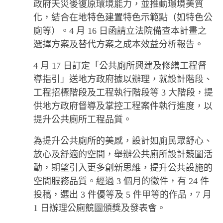
政府天災後復原環境能力，並推動環境美質
化，結合在地特色建置特色示範點（如特色公
廁等）。4 月 16 日函請立法院備查本計畫之
選擇方案及替代方案之成本效益分析報告。
4 月 17 日訂定「公共廁所興建及修繕工程督
導指引」送地方政府據以辦理，就設計階段、
工程招標階段及工程執行階段等 3 大階段，提
供地方政府督導及掌控工程案件執行進度，以
提升公共廁所工程品質。
為提升公共廁所的美感，設計如廁民眾舒心、
放心及舒適的空間，舉辦公共廁所設計競圖活
動，期望引入更多創新思維，提升公共設施的
空間服務品質。經過 3 個月的徵件，有 24 件
投稿，選出 3 件優等及 5 件甲等的作品，7 月
1 日辦理公廁競圖頒獎及發表會。