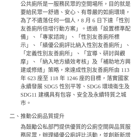
公共廁所是一服務民眾的空間場所，目的就是
要給民眾一舒適、安心、有尊嚴的如廁環境，
為了不遺落任何一個人，8 月 6 日下達「性別
友善廁所倍增行動方案」。透過「設置標準配
備」、「專家諮詢」、「性別友善廁所標
示」、「績優公廁評比納入性別友善廁所」、
「定義性別友善廁所」、「宣導、研討與觀
摩」、「納入地方績效考核」及「補助地方興
建或修繕」策略，來達成性別友善廁所由 113
年 623 座至 118 年 1246 座的目標，落實國家
永續發展 SDG5 性別平等、SDG6 環境衛生及
SDG11 建構具有包容、安全及永續特質之城
市。
二、推動公廁品質提升
為鼓勵公私部門提供優質的公廁空間與品質服
務民眾，辦理績優公廁評比活動，並創新新增