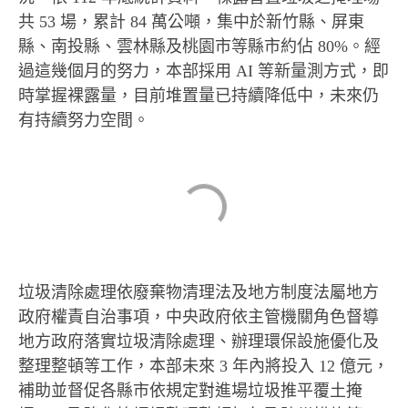
共 53 場，累計 84 萬公噸，集中於新竹縣、屏東
縣、南投縣、雲林縣及桃園市等縣市約佔 80%。經
過這幾個月的努力，本部採用 AI 等新量測方式，即
時掌握裸露量，目前堆置量已持續降低中，未來仍
有持續努力空間。
垃圾清除處理依廢棄物清理法及地方制度法屬地方
政府權責自治事項，中央政府依主管機關角色督導
地方政府落實垃圾清除處理、辦理環保設施優化及
整理整頓等工作，本部未來 3 年內將投入 12 億元，
補助並督促各縣市依規定對進場垃圾推平覆土掩