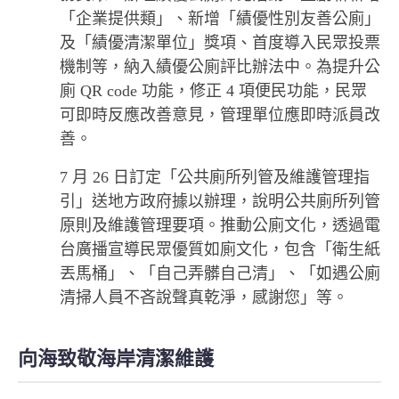
「企業提供類」、新增「績優性別友善公廁」
及「績優清潔單位」獎項、首度導入民眾投票
機制等，納入績優公廁評比辦法中。為提升公
廁 QR code 功能，修正 4 項便民功能，民眾
可即時反應改善意見，管理單位應即時派員改
善。
7 月 26 日訂定「公共廁所列管及維護管理指
引」送地方政府據以辦理，說明公共廁所列管
原則及維護管理要項。推動公廁文化，透過電
台廣播宣導民眾優質如廁文化，包含「衛生紙
丟馬桶」、「自己弄髒自己清」、「如遇公廁
清掃人員不吝說聲真乾淨，感謝您」等。
向海致敬海岸清潔維護