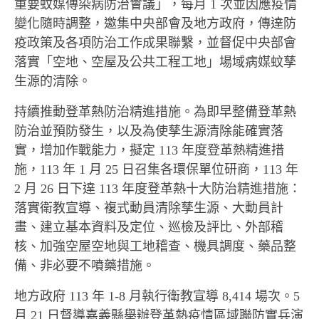
重要蚊媒傳染病防治會議」，每月 1 次並因應疫情
變化隨時調整，邀集中央部會及地方政府，傳達防
疫政策及各項防治工作成果聯繫，並督促中央部會
落實「空地、空屋及公共工程工地」場域病媒蚊孳
生源的清除。
持續推動登革熱防治精進措施。為即早整備登革熱
防治並預防發生，以及為使孳生源清除能確實落
實，增加作戰能力，擬定 113 年度登革熱精進措
施，113 年 1 月 25 日召集各環保單位研商，113 年
2 月 26 日下達 113 年度登革熱十大防治精進措施：
落實衛教宣導、複式動員清除孳生源、大動員計
畫、建立基本資料及定位、巡檢及評比、外部稽
核、加強空屋空地與工地稽查、機具調度、藥品整
備、非必要不噴藥措施。
地方政府 113 年 1-8 月執行衛教宣導 8,414 場次。5
月 21 日督導嘉義縣舉辦登革熱疫情區域聯防實兵演