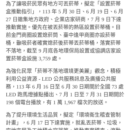
為了讓吸菸民眾有地方可丟菸蒂，擬定「設置菸蒂
盒推動指引」，113 年 5 月 30 日、6 月 19 日、6 月
27 日邀集地方政府、企業店家研商，7 月 9 日下達
推動實施。優先在被丟菸蒂的熱區設置菸蒂桶。目
前金門商圈設置熄菸筒、臺中逢甲商圈亦設菸蒂
桶，籲吸菸者確實熄菸後菸蒂丟菸蒂桶，落實菸蒂
不落地，截至 9 月底各地環保局設置或協調店家設
置菸蒂盒設施 3,759 處。
為強化民眾「菸蒂不落地環境更美麗」觀念，積極
利用公益資源 - LED 公共服務訊息及廣播公共服
務，113 年 6 月 16 日至 6 月 30 日期間於全國 73 處
LED 跑馬燈據點播出、7 月 1 日至 7 月 31 日期間於
198 個電台播放，有 1 萬 1,967 檔次的放送。
為了提升環境生活品質，擬定「環境衛生稽查管制
計畫」，6 月 17 日下達實施，就亂丟菸蒂、垃圾，