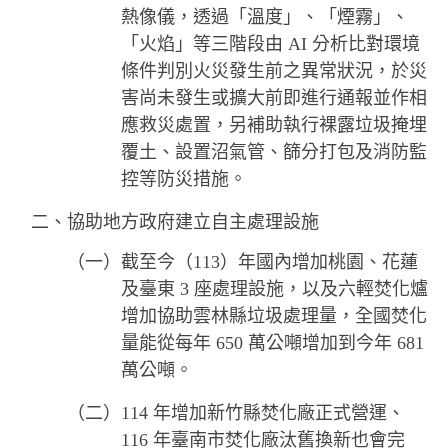
熱像儀，透過「溫度」、「煙霧」、
「火焰」等三階段由 AI 分析比對環境
條件判別火災發生前之異常狀況，於災
害尚未發生或擴大前即進行通報並作相
應救災處置，另補助執行裸露垃圾掩埋
覆土、設置沼氣管、篩分打包及消防監
控等防災措施。
二、協助地方政府建立自主處理設施
（一）截至今（113）年國內增加桃園、花蓮
及臺東 3 座處理設施，以及六輕焚化爐
增加協助雲林縣垃圾處理量，全國焚化
量能從每年 650 萬公噸增加到今年 681
萬公噸。
（二）114 年增加新竹縣焚化廠正式營運、
116 年臺南市焚化廠汰舊換新也會完