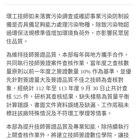
環工技師如未落實污染調查或確認事業污染防制設
備是否具備足夠能力處理污染物種，除致污染物超
過環保法規標準值增加環境負荷外，亦影響民眾居
住品質。
為維持技師簽證品質，本部每年與地方攜手合作，
共同執行技師簽證案件查核作業，當年度之查核數
量原則以前一年度之簽證數量 10% 作為基準，並優
先針對簽證量大及簽證品質不佳之技師為查核對
象，經統計 112 年至 113 年度 9 月 30 日止共計查
核 525 件，研析其查核結果，缺失樣態為質量平衡
計算錯誤、書面文件資料誤繕及缺漏、工作底稿未
標註該廠特殊情況及不符環工學理等情事。
本部為提升技師簽證品質及專業知能，除持續執行
上開查核作業外，將建立技師簽證數位學院，讓技