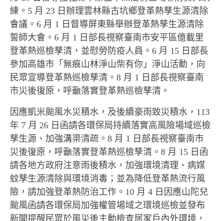
練。5 月 23 日辦理雲林縣古坑鄉登革熱孳生源清除
會議。6 月 1 日督導屏東縣舉辦登革熱孳生源清除
誓師大會。6 月 1 日部長視察臺南市安平區億載里
登革熱巡檢孳清，並慰勞防疫人員。6 月 15 日部長
參加高雄市「無痕山林淨山柴有你」淨山活動，向
民眾宣導登革熱巡檢孳清。8 月 1 日部長視察臺南
市災後復原，呼籲落實登革熱巡檢孳清。
因應凱米颱風水災積水，及後續豪雨致災積水，113
年 7 月 26 日函請各環保局持續落實高風險場域巡檢
孳生源、加強溝渠清疏。8 月 1 日部長視察臺南市
災後復原，呼籲落實登革熱巡檢孳清。8 月 15 日函
請各地方政府注意雨後積水，加強環境清理、病媒
蚊孳生源清除與環境消毒；並為降低登革熱流行風
險，請加強登革熱防治工作。10 月 4 日因應山陀兒
颱風函請各環保局加強權管場域之環境巡檢並發布
新聞提醒民眾於風災後主動檢查居家戶內外環境，