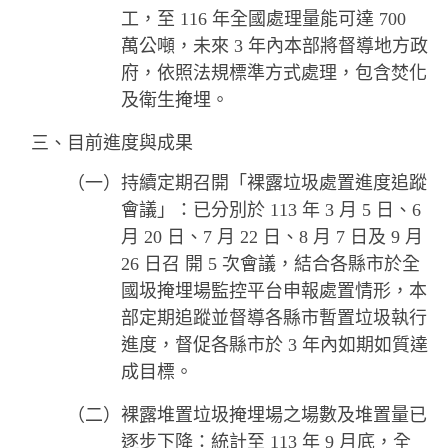
工，至 116 年全國處理量能可達 700
萬公噸，未來 3 年內本部將督導地方政
府，依照法規標準方式處理，包含焚化
及衛生掩埋。
三、目前進度與成果
（一）持續定期召開「裸露垃圾處置進度追蹤
會議」：已分別於 113 年 3 月 5 日、6
月 20 日、7 月 22 日、8 月 7 日及 9 月
26 日召 開 5 次會議，結合各縣市於全
國圾掩埋場監控平台申報處置情形，本
部定期追蹤並督導各縣市暫置垃圾執行
進度，督促各縣市於 3 年內如期如質達
成目標。
（二）裸露堆置垃圾掩埋場之場數及堆置量已
逐步下降：統計至 113 年 9 月底，全