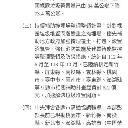
國裸露垃圾暫置量已由 84 萬公噸下降
73.4 萬公噸。
（三）持續補助掩埋場整理整頓計畫：針對裸
露垃圾堆置問題嚴重之掩埋場，優先補
助地方政府加強掩埋覆土、打包、設置
沼氣管、強化消防設施及建置智能監控
等整理整頓及防災措施，統計自 112 年
6 月至 113 年 10 月，已陸續核定新竹
縣、屏東縣、南投縣、雲林縣、桃園
市、臺中市、臺南市、臺東縣、澎湖縣
等 9 縣市相關補助計畫經費計 5.2 億
元，加速解決垃圾堆置問題。
（四）中央拜會各縣市溝通協調輔導：本部彭
部長前已現勘桃園市、新竹縣、南投
縣、新北市、澎湖縣、高雄市（中區焚