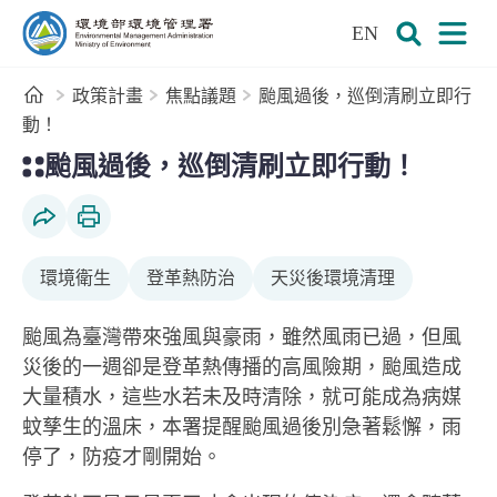
:::
跳到主要內容區塊
EN
環境部環境管理署全球資訊網
展開搜尋
展開
首頁
政策計畫
焦點議題
颱風過後，巡倒清刷立即行
動！
:::
颱風過後，巡倒清刷立即行動！
社群分享
列印本頁
環境衛生
登革熱防治
天災後環境清理
颱風為臺灣帶來強風與豪雨，雖然風雨已過，但風
災後的一週卻是登革熱傳播的高風險期，颱風造成
大量積水，這些水若未及時清除，就可能成為病媒
蚊孳生的溫床，本署提醒颱風過後別急著鬆懈，雨
停了，防疫才剛開始。